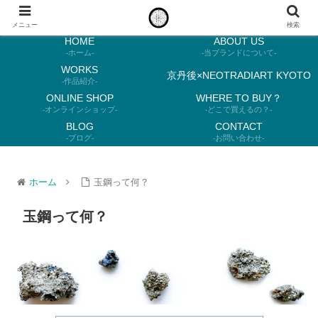
メニュー
検索
HOME
ABOUT US
-ホーム-
-当ブランドについて-
WORKS
京丹後×NEOTRADIART KYOTO
-作品紹介-
ONLINE SHOP
WHERE TO BUY？
-オンラインショップ-
-どこで買えるの？-
BLOG
CONTACT
-ブログ-
-お問い合わせ-
ホーム
玉鋼って何？
玉鋼って何？