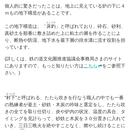
個人的に驚きだったことは、地上に見えている炉の下に４
ｍもの地下構造があることです。
とこつり
この地下構造は、「
床釣
」と呼ばれており、砕石、砂利、
真砂土を順番に敷き詰めた上に粘土の層を作ることによ
り、断熱や防湿、地下水を最下層の排水溝に流す役割を担
っています。
(詳しくは、鉄の道文化圏推進協議会事務局さまのサイト
にありますので、もっと知りたい方は
こちら
をご参照下
さい。)
むらげ
“
村下
“と呼ばれる、たたら吹きを行なう職人の中でも一番
の熟練者が釜土・砂鉄・木炭の吟味と選定をし、たたら吹
きの全てを取り仕切り、炎や炉内の状況、温度の具合、タ
イミングを見計らって、砂鉄と木炭を３０分置きに入れて
いき、三日三晩火を絶やすことなく、燃やし続けることに
けら