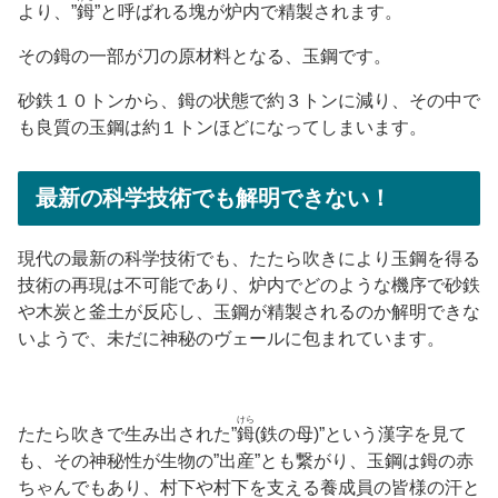
より、”
鉧
”と呼ばれる塊が炉内で精製されます。
その鉧の一部が刀の原材料となる、玉鋼です。
砂鉄１０トンから、鉧の状態で約３トンに減り、その中で
も良質の玉鋼は約１トンほどになってしまいます。
最新の科学技術でも解明できない！
現代の最新の科学技術でも、たたら吹きにより玉鋼を得る
技術の再現は不可能であり、炉内でどのような機序で砂鉄
や木炭と釜土が反応し、玉鋼が精製されるのか解明できな
いようで、未だに神秘のヴェールに包まれています。
けら
たたら吹きで生み出された”
鉧
(鉄の母)”という漢字を見て
も、その神秘性が生物の”出産”とも繋がり、玉鋼は鉧の赤
ちゃんでもあり、村下や村下を支える養成員の皆様の汗と