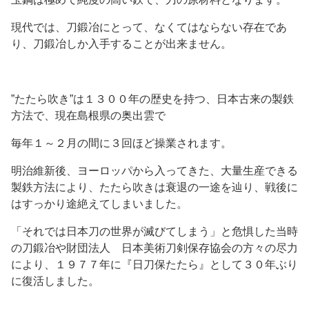
現代では、刀鍛冶にとって、なくてはならない存在であ
り、刀鍛冶しか入手することが出来ません。
”たたら吹き”は１３００年の歴史を持つ、日本古来の製鉄
方法で、現在島根県の奥出雲で
毎年１～２月の間に３回ほど操業されます。
明治維新後、ヨーロッパから入ってきた、大量生産できる
製鉄方法により、たたら吹きは衰退の一途を辿り、戦後に
はすっかり途絶えてしまいました。
「それでは日本刀の世界が滅びてしまう」と危惧した当時
の刀鍛冶や財団法人 日本美術刀剣保存協会の方々の尽力
により、１９７７年に『日刀保たたら』として３０年ぶり
に復活しました。