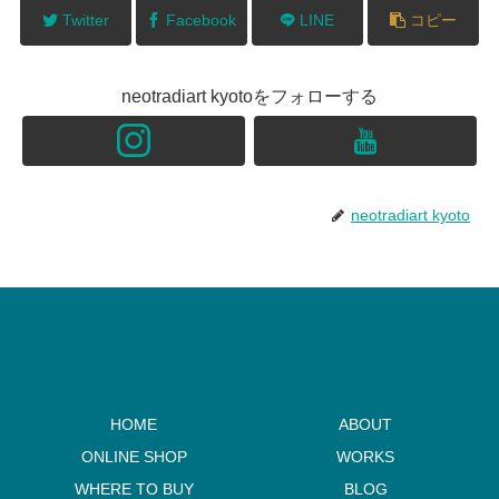
Twitter
Facebook
LINE
コピー
neotradiart kyotoをフォローする
neotradiart kyoto
HOME
ABOUT
ONLINE SHOP
WORKS
WHERE TO BUY
BLOG